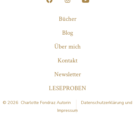
Öffne
Öffne
Öffne
Facebook
Instagram
YouTube
Bücher
in
in
in
Blog
einem
einem
einem
neuen
neuen
neuen
Über mich
Tab
Tab
Tab
Kontakt
Newsletter
LESEPROBEN
© 2026
Charlotte Fondraz Autorin
Datenschutzerklärung und
Impressum