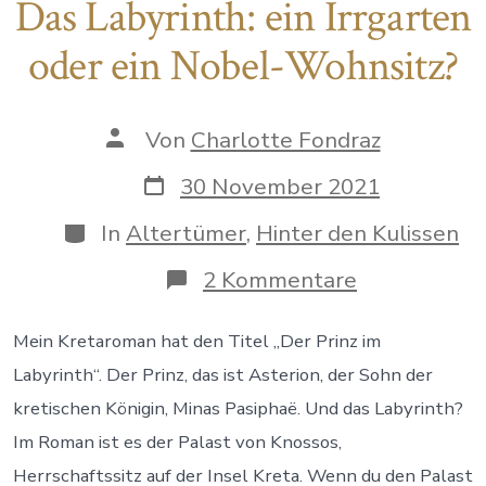
Das Labyrinth: ein Irrgarten
oder ein Nobel-Wohnsitz?
Autor
Von
Charlotte Fondraz
des
Beitrags
Datum
30 November 2021
des
Beitrags
Kategorien
In
Altertümer
,
Hinter den Kulissen
zu
2 Kommentare
Das
Labyrinth:
ein
Mein Kretaroman hat den Titel „Der Prinz im
Irrgarten
Labyrinth“. Der Prinz, das ist Asterion, der Sohn der
oder
ein
kretischen Königin, Minas Pasiphaë. Und das Labyrinth?
Nobel-
Im Roman ist es der Palast von Knossos,
Wohnsitz?
Herrschaftssitz auf der Insel Kreta. Wenn du den Palast