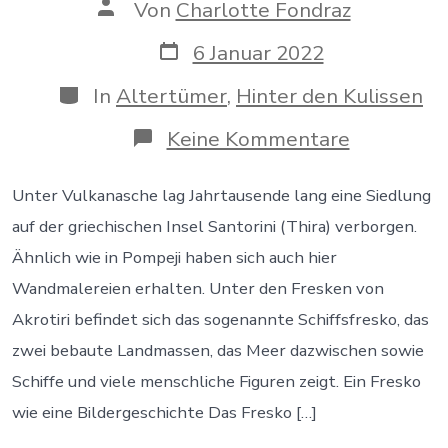
Autor
Von
Charlotte Fondraz
des
Beitrags
Datum
6 Januar 2022
des
Beitrags
Kategorien
In
Altertümer
,
Hinter den Kulissen
zu
Keine Kommentare
Das
Schiffsfre
von
Unter Vulkanasche lag Jahrtausende lang eine Siedlung
Akrotiri
auf der griechischen Insel Santorini (Thira) verborgen.
Ähnlich wie in Pompeji haben sich auch hier
Wandmalereien erhalten. Unter den Fresken von
Akrotiri befindet sich das sogenannte Schiffsfresko, das
zwei bebaute Landmassen, das Meer dazwischen sowie
Schiffe und viele menschliche Figuren zeigt. Ein Fresko
wie eine Bildergeschichte Das Fresko […]