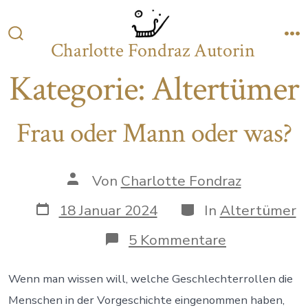
Zum
Inhalt
Charlotte Fondraz Autorin
Suche
M
springen
ein-/ausblenden
Kategorie:
Altertümer
Frau oder Mann oder was?
Autor
Von
Charlotte Fondraz
des
Beitrags
Datum
Kategorien
18 Januar 2024
In
Altertümer
des
Beitrags
zu
5 Kommentare
Frau
oder
Mann
Wenn man wissen will, welche Geschlechterrollen die
oder
Menschen in der Vorgeschichte eingenommen haben,
was?