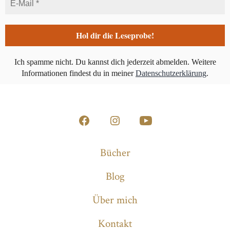
Ich spamme nicht. Du kannst dich jederzeit abmelden.
Weitere
Informationen findest du in meiner
Datenschutzerklärung
.
Öffne
Öffne
Öffne
Facebook
Instagram
YouTube
Bücher
in
in
in
Blog
einem
einem
einem
neuen
neuen
neuen
Über mich
Tab
Tab
Tab
Kontakt