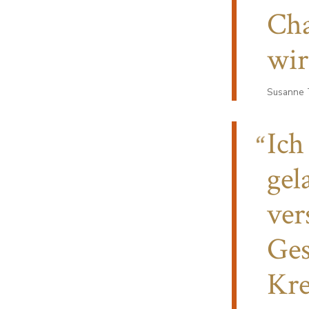
Cha
wir
Susanne 
Ich
gel
ver
Ges
Kre