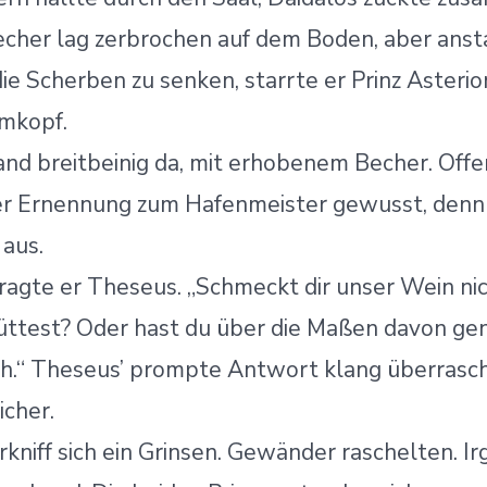
cher lag zerbrochen auf dem Boden, aber ansta
ie Scherben zu senken, starrte er Prinz Asterion
mkopf.
and breitbeinig da, mit erhobenem Becher. Off
ner Ernennung zum Hafenmeister gewusst, denn
 aus.
 fragte er Theseus. „Schmeckt dir unser Wein nic
üttest? Oder hast du über die Maßen davon ge
h.“ Theseus’ prompte Antwort klang überrasc
icher.
rkniff sich ein Grinsen. Gewänder raschelten. 