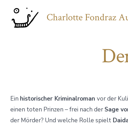
Zum
Inhalt
Charlotte Fondraz A
springen
Der
Ein
historischer Kriminalroman
vor der Kul
einen toten Prinzen – frei nach der
Sage vo
der Mörder? Und welche Rolle spielt
Daid