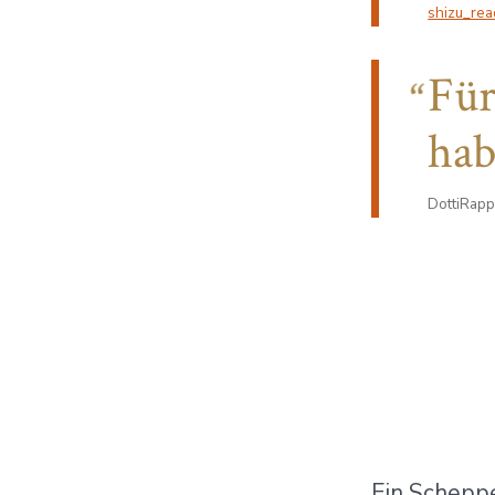
shizu_rea
Für
hab
DottiRapp
Ein Scheppe