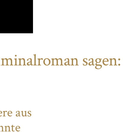
iminalroman sagen:
ere aus
nnte