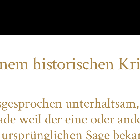
nem historischen Kr
gesprochen unterhaltsam,
ade weil der eine oder and
 ursprünglichen Sage beka