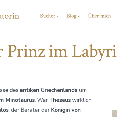
utorin
Bücher
Blog
Über mich
 Prinz im Labyr
isse des
antiken Griechenlands
um
m Minotaurus
. War
Theseus
wirklich
alos
, der Berater der
Königin von