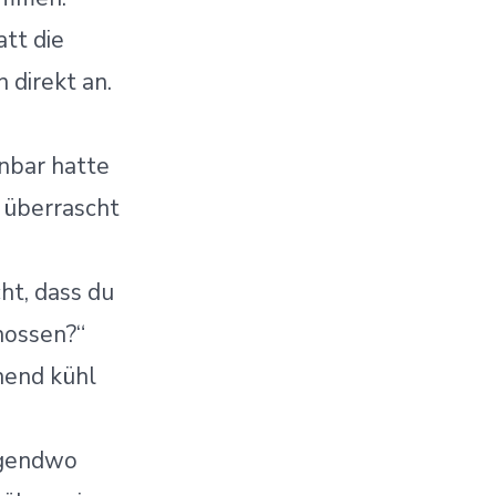
tt die
 direkt an.
enbar hatte
 überrascht
ht, dass du
nossen?“
hend kühl
Irgendwo