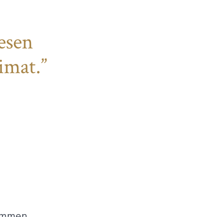
lesen
imat.
ammen.