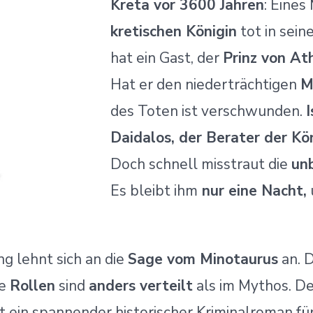
Kreta vor 3600 Jahren
: Eines
kretischen Königin
tot in sei
hat ein Gast, der
Prinz von At
Hat er den niederträchtigen
M
des Toten ist verschwunden.
I
Daidalos, der Berater der Kö
Doch schnell misstraut die
un
Es bleibt ihm
nur eine Nacht,
g lehnt sich an die
Sage vom Minotaurus
an. 
ie
Rollen
sind
anders verteilt
als im Mythos. De
t ein spannender historischer Kriminalroman für 