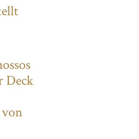
ellt
nossos
r Deck
 von