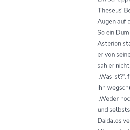
Theseus’ Be
Augen auf d
So ein Dum
Asterion st
er von sei
sah er nicht
„Was ist?“,
ihn wegsch
„Weder noc
und selbsts
Daidalos ve