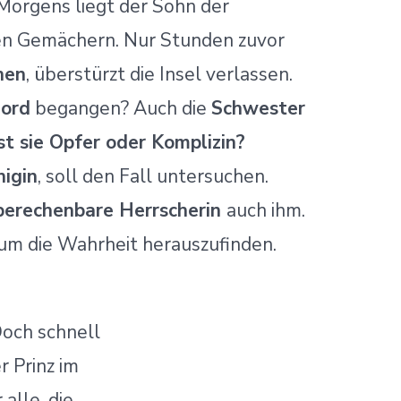
 Morgens liegt der Sohn der
nen Gemächern. Nur Stunden zuvor
hen
, überstürzt die Insel verlassen.
ord
begangen? Auch die
Schwester
st sie Opfer oder Komplizin?
nigin
, soll den Fall untersuchen.
berechenbare Herrscherin
auch ihm.
um die Wahrheit herauszufinden.
Doch schnell
r Prinz im
alle, die