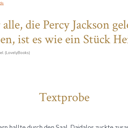
ds
 alle, die Percy Jackson ge
en, ist es wie ein Stück He
el (LovelyBooks)
Textprobe
rn hallte durch den Saal, Daidalos zuckte zus