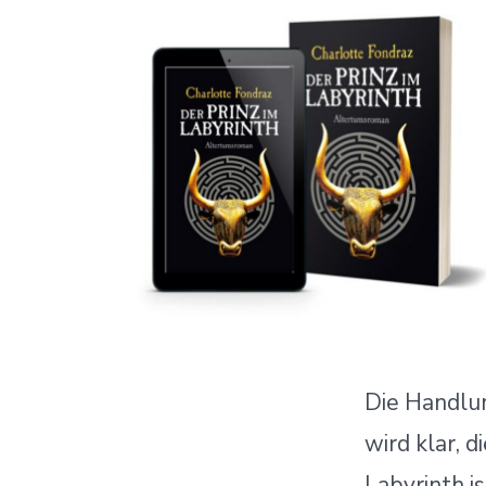
Die Handlun
wird klar, d
Labyrinth is