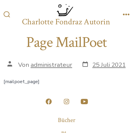
Zum
Inhalt
Charlotte Fondraz Autorin
Suche
M
springen
ein-/ausblenden
Page MailPoet
Datum
Autor
Von
administrateur
25 Juli 2021
des
des
Beitrags
Beitrags
[mailpoet_page]
Öffne
Öffne
Öffne
Facebook
Instagram
YouTube
Bücher
in
in
in