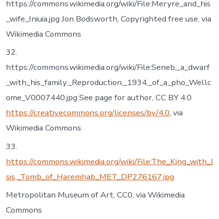
https://commons.wikimedia.org/wiki/File:Meryre_and_his
_wife_Iniuia.jpg Jon Bodsworth, Copyrighted free use, via
Wikimedia Commons
32.
https://commons.wikimedia.org/wiki/File:Seneb,_a_dwarf
_with_his_family._Reproduction,_1934,_of_a_pho_Wellc
ome_V0007440.jpg See page for author, CC BY 4.0
https://creativecommons.org/licenses/by/4.0
, via
Wikimedia Commons
33.
https://commons.wikimedia.org/wiki/File:The_King_with_I
sis,_Tomb_of_Haremhab_MET_DP276167.jpg
Metropolitan Museum of Art, CC0, via Wikimedia
Commons