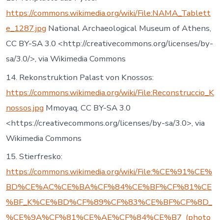
https://commons.wikimedia.org/wiki/File:NAMA_Tablett
e_1287.jpg
National Archaeological Museum of Athens,
CC BY-SA 3.0 <http://creativecommons.org/licenses/by-
sa/3.0/>, via Wikimedia Commons
14. Rekonstruktion Palast von Knossos:
https://commons.wikimedia.org/wiki/File:Reconstruccio_K
nossos.jpg
Mmoyaq, CC BY-SA 3.0
<https://creativecommons.org/licenses/by-sa/3.0>, via
Wikimedia Commons
15. Stierfresko:
https://commons.wikimedia.org/wiki/File:%CE%91%CE%
BD%CE%AC%CE%BA%CF%84%CE%BF%CF%81%CE
%BF_K%CE%BD%CF%89%CF%83%CE%BF%CF%8D_
%CE%9A%CF%81%CE%AE%CF%84%CE%B7_(photo