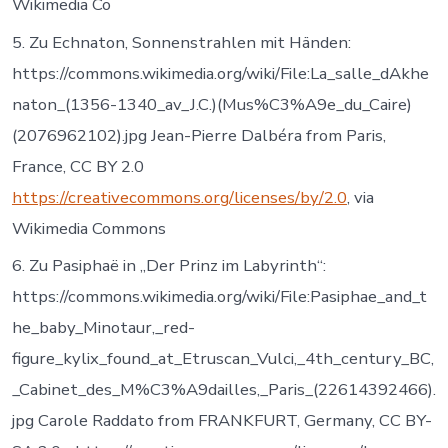
Wikimedia Co
5. Zu Echnaton, Sonnenstrahlen mit Händen:
https://commons.wikimedia.org/wiki/File:La_salle_dAkhe
naton_(1356-1340_av_J.C.)(Mus%C3%A9e_du_Caire)
(2076962102).jpg Jean-Pierre Dalbéra from Paris,
France, CC BY 2.0
https://creativecommons.org/licenses/by/2.0
, via
Wikimedia Commons
6. Zu Pasiphaë in „Der Prinz im Labyrinth“:
https://commons.wikimedia.org/wiki/File:Pasiphae_and_t
he_baby_Minotaur,_red-
figure_kylix_found_at_Etruscan_Vulci,_4th_century_BC,
_Cabinet_des_M%C3%A9dailles,_Paris_(22614392466).
jpg Carole Raddato from FRANKFURT, Germany, CC BY-