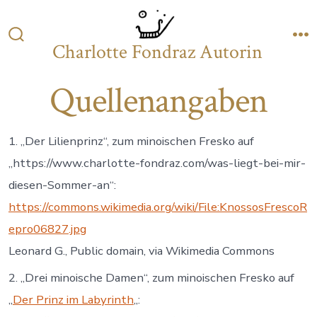
Zum
Inhalt
Charlotte Fondraz Autorin
Suche
M
springen
ein-/ausblenden
Quellenangaben
1. „Der Lilienprinz“, zum minoischen Fresko auf
„https://www.charlotte-fondraz.com/was-liegt-bei-mir-
diesen-Sommer-an“:
https://commons.wikimedia.org/wiki/File:KnossosFrescoR
epro06827.jpg
Leonard G., Public domain, via Wikimedia Commons
2. „Drei minoische Damen“, zum minoischen Fresko auf
„
Der Prinz im Labyrinth
„: