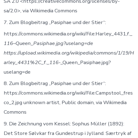
SA 2.0 <https://creativecommons.org/licenses/by-
sa/2.0>, via Wikimedia Commons
7. Zum Blogbeitrag „Pasiphae und der Stier“:
https://commons.wikimedia.org/wiki/File:Harley_4431,
f._
116
–
Queen_Pasiphae.jpg?uselang=de
https://upload.wikimedia.org/wikipedia/commons/1/19/H
arley_4431%2C_f._116
-_Queen_Pasiphae.jpg?
uselang=de
8. Zum Blogbeitrag „Pasiphae und der Stier“:
https://commons.wikimedia.org/wiki/File:Campstool_fres
co_2.jpg unknown artist, Public domain, via Wikimedia
Commons
9. Die Zeichnung vom Kessel: Sophus Müller (1892):
Det Store Sølvkar fra Gundestrup i Jylland. Særtryk af