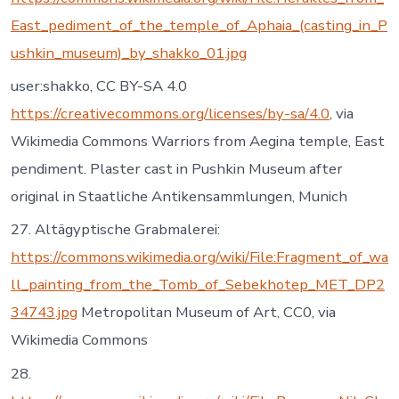
East_pediment_of_the_temple_of_Aphaia_(casting_in_P
ushkin_museum)_by_shakko_01.jpg
user:shakko, CC BY-SA 4.0
https://creativecommons.org/licenses/by-sa/4.0
, via
Wikimedia Commons Warriors from Aegina temple, East
pendiment. Plaster cast in Pushkin Museum after
original in Staatliche Antikensammlungen, Munich
27. Altägyptische Grabmalerei:
https://commons.wikimedia.org/wiki/File:Fragment_of_wa
ll_painting_from_the_Tomb_of_Sebekhotep_MET_DP2
34743.jpg
Metropolitan Museum of Art, CC0, via
Wikimedia Commons
28.