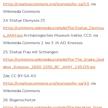
https://creativecommons.org/licenses/by-sa/3.0
, via
Wikimedia Commons
24. Statue Dionysos (?):
https://commons.wikimedia.org/wiki/File:Statue_Dionysu
s_AMH.jpg
Archäologisches Museum Iraklio, CC0, via
Wikimedia Commons 2. bis 3. Jh AD, Knossos
25. Statue Frau mit Schlangen:
https://commons.wikimedia.org/wiki/File:The_Snake_God
dess,_Knossos,_1650-1550_BC,_AMH,_145155.jpg
Zde, CC BY-SA 4.0
https://creativecommons.org/licenses/by-sa/4.0
, via
Wikimedia Commons
26. Bogenschütze:
https://commons.wikimedia.org/wiki/File:Herakles_from_