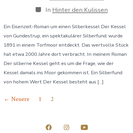
des
Beitrags
Kategorien
In
Hinter den Kulissen
Ein Eisenzeit-Roman um einen Silberkessel Der Kessel
von Gundestrup, ein spektakulärer Silberfund, wurde
1891 in einem Torfmoor entdeckt. Das wertvolle Stück
hat etwa 2000 Jahre dort verbracht. In meinem Roman
Der silberne Kessel geht es um die Frage, wie der
Kessel damals ins Moor gekommen ist. Ein Silberfund
von hohem Wert Der Kessel besteht aus […]
Seitennummerierung
←
Neuere
1
2
der
Beiträge
Öffne
Öffne
Öffne