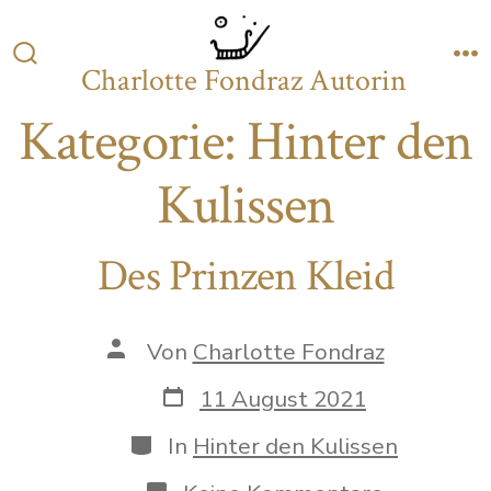
Zum
Inhalt
Charlotte Fondraz Autorin
Suche
M
springen
ein-/ausblenden
Kategorie:
Hinter den
Kulissen
Des Prinzen Kleid
Autor
Von
Charlotte Fondraz
des
Beitrags
Datum
11 August 2021
des
Beitrags
Kategorien
In
Hinter den Kulissen