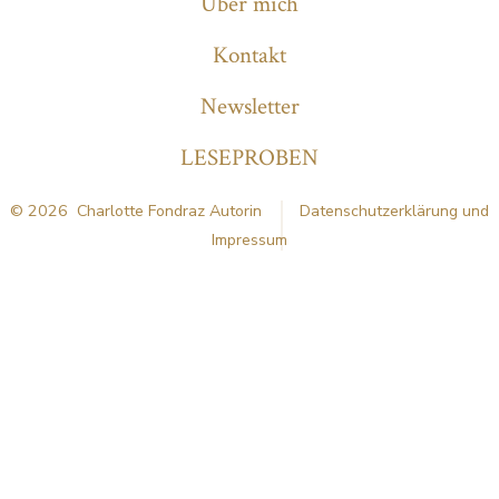
Über mich
Tab
Tab
Tab
Kontakt
Newsletter
LESEPROBEN
© 2026
Charlotte Fondraz Autorin
Datenschutzerklärung und
Impressum