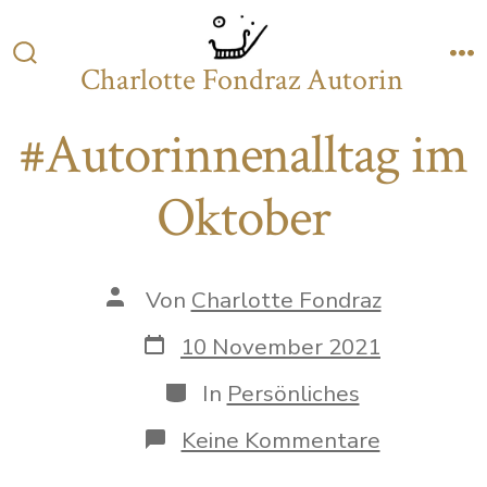
Zum
Inhalt
Charlotte Fondraz Autorin
Suche
M
springen
ein-/ausblenden
#Autorinnenalltag im
Oktober
Autor
Von
Charlotte Fondraz
des
Beitrags
Datum
10 November 2021
des
Beitrags
Kategorien
In
Persönliches
zu
Keine Kommentare
#Autorinn
im