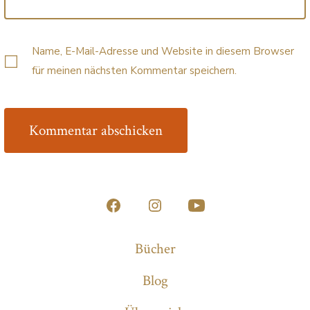
Name, E-Mail-Adresse und Website in diesem Browser
für meinen nächsten Kommentar speichern.
Öffne
Öffne
Öffne
Facebook
Instagram
YouTube
Bücher
in
in
in
Blog
einem
einem
einem
neuen
neuen
neuen