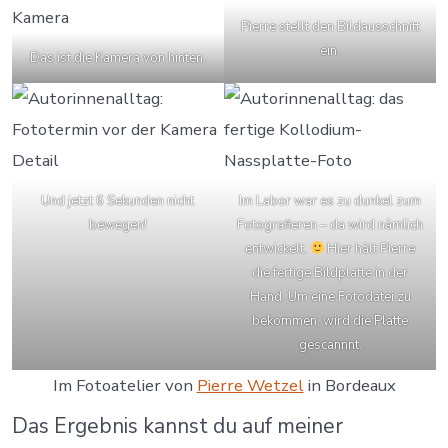
Pierre stellt den Bildausschnitt
ein.
Das ist die Kamera von hinten.
Und jetzt 6 Sekunden nicht
Im Labor war es zu dunkel zum
bewegen!
Fotografieren – da wird nämlich
entwickelt.
Hier hält Pierre
die fertige Bildplatte in der
Hand. Um eine Fotodatei zu
bekommen, wird die Platte
gescannnt.
Im Fotoatelier von
Pierre Wetzel
in Bordeaux
Das Ergebnis kannst du auf meiner