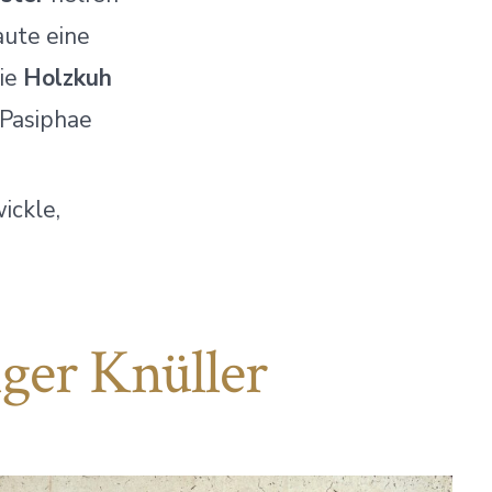
baute eine
die
Holzkuh
 Pasiphae
ickle,
iger Knüller