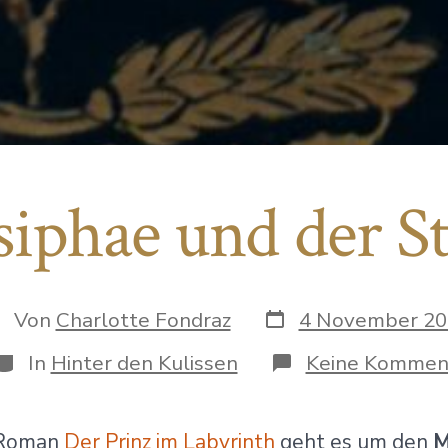
siphae und der St
Datum
tor
Von
Charlotte Fondraz
4 November 20
des
s
Beitrags
itrags
Kategorien
In
Hinter den Kulissen
Keine Kommen
 Roman
Der Prinz im Labyrinth
geht es um den
M