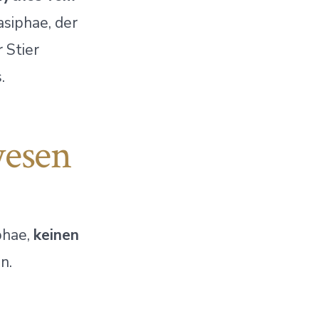
asiphae, der
 Stier
.
wesen
phae,
keinen
n.