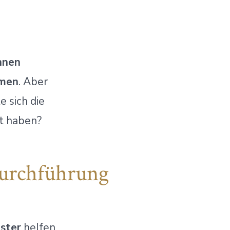
nnen
mmen
. Aber
e sich die
lt haben?
Durchführung
ster
helfen