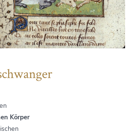
 schwanger
ten
hen Körper
gischen