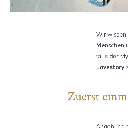
Wir wissen 
Menschen 
falls der M
Lovestory
z
Zuerst einm
Angeblich h