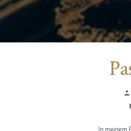
Pa
Au
de
Be
In meinem